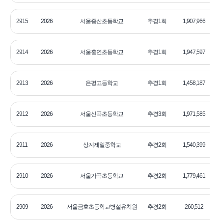
2915
2026
서울증산초등학교
추경1회
1,907,966
2
2914
2026
서울홍연초등학교
추경1회
1,947,597
2
2913
2026
은평고등학교
추경1회
1,458,187
2
2912
2026
서울신곡초등학교
추경3회
1,971,585
2
2911
2026
상계제일중학교
추경2회
1,540,399
2
2910
2026
서울가곡초등학교
추경2회
1,779,461
2
2909
2026
서울금호초등학교병설유치원
추경2회
260,512
2