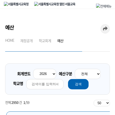
예산
U
HOME
재정공개
학교회계
예산
회계연도
예산구분
학교명
검색
전체
2950
건
1
/59