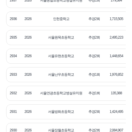
2937
2026
서울동일초등학교병설유치원
추경1회
279,384
2
2936
2026
인헌중학교
추경2회
1,715,505
2
2935
2026
서울원묵초등학교
추경2회
2,495,223
2
2934
2026
서울유현초등학교
추경2회
1,448,654
2
2933
2026
서울난우초등학교
추경1회
1,976,852
2
2932
2026
서울연광초등학교병설유치원
추경1회
135,388
2
2931
2026
서울방화초등학교
추경2회
1,424,495
2
2930
2026
서울장월초등학교
추경2회
2,084,907
2