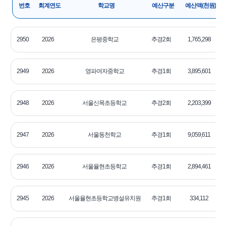
번호
회계연도
학교명
예산구분
예산액(천원)
2950
2026
은평중학교
추경2회
1,765,298
2
2949
2026
영파여자중학교
추경1회
3,895,601
2
2948
2026
서울신목초등학교
추경2회
2,203,399
2
2947
2026
서울동천학교
추경1회
9,059,611
2
2946
2026
서울율현초등학교
추경1회
2,894,461
2
2945
2026
서울율현초등학교병설유치원
추경1회
334,112
2