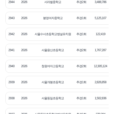
2944
2026
서라벌중학교
추경2회
3,488,786
2
2943
2026
봉영여자중학교
추경1회
5,125,107
2
2942
2026
서울수서초등학교병설유치원
추경1회
122,419
2
2941
2026
서울용산초등학교
추경2회
1,767,287
2
2940
2026
청원여자고등학교
추경2회
12,305,124
2
2939
2026
서울개봉초등학교
추경1회
2,826,858
2
2938
2026
서울동일초등학교
추경1회
1,502,836
2